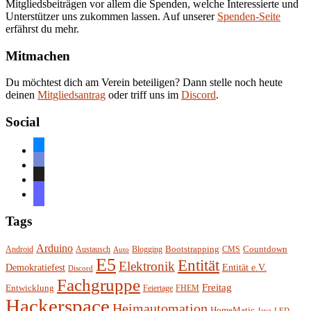
Mitgliedsbeiträgen vor allem die Spenden, welche Interessierte und
Unterstützer uns zukommen lassen. Auf unserer
Spenden-Seite
erfährst du mehr.
Mitmachen
Du möchtest dich am Verein beteiligen? Dann stelle noch heute
deinen
Mitgliedsantrag
oder triff uns im
Discord
.
Social
bluesky
discord
github
mastodon
Tags
Arduino
Bootstrapping
Countdown
Android
Austausch
Blogging
CMS
Auto
E5
Entität
Elektronik
Entität e.V.
Demokratiefest
Discord
Fachgruppe
Freitag
Entwicklung
Feiertage
FHEM
Hackerspace
Heimautomation
HomeMatic
Java
LED