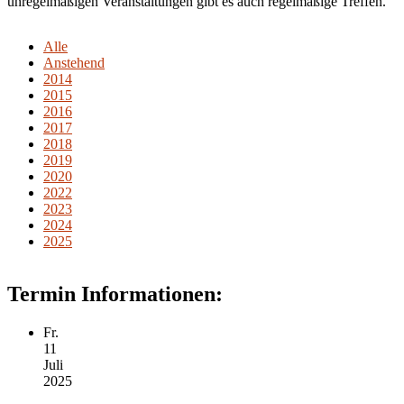
unregelmäßigen Veranstaltungen gibt es auch regelmäßige Treffen.
Alle
Anstehend
2014
2015
2016
2017
2018
2019
2020
2022
2023
2024
2025
Termin Informationen:
Fr.
11
Juli
2025