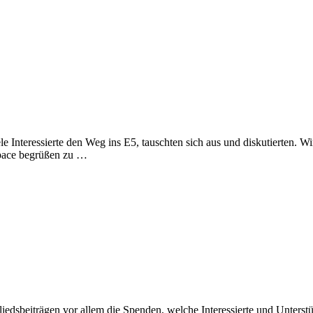
e Interessierte den Weg ins E5, tauschten sich aus und diskutierten. Wir
space begrüßen zu …
liedsbeiträgen vor allem die Spenden, welche Interessierte und Unters