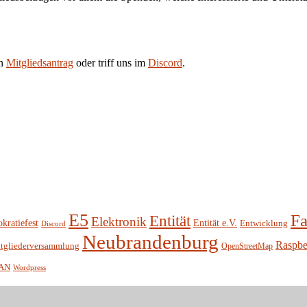
en
Mitgliedsantrag
oder triff uns im
Discord
.
E5
Fa
Entität
Elektronik
Entität e.V.
kratiefest
Entwicklung
Discord
Neubrandenburg
Raspbe
tgliederversammlung
OpenStreetMap
AN
Wordpress