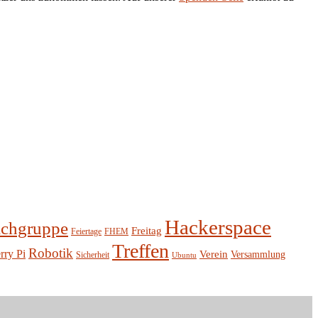
Hackerspace
chgruppe
Freitag
Feiertage
FHEM
Treffen
Robotik
rry Pi
Verein
Versammlung
Sicherheit
Ubuntu