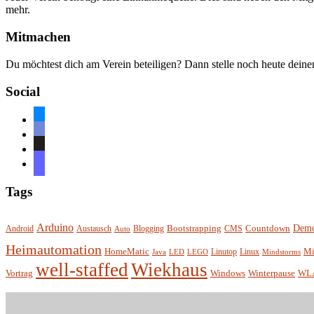
mehr.
Mitmachen
Du möchtest dich am Verein beteiligen? Dann stelle noch heute dein
Social
bluesky
discord
github
mastodon
Tags
Arduino
Demo
Bootstrapping
Countdown
Android
Austausch
Blogging
CMS
Auto
Heimautomation
Mi
HomeMatic
Linutop
Linux
Java
LED
LEGO
Mindstorms
well-staffed
Wiekhaus
Vortrag
Winterpause
Windows
WL
Entität e.V.