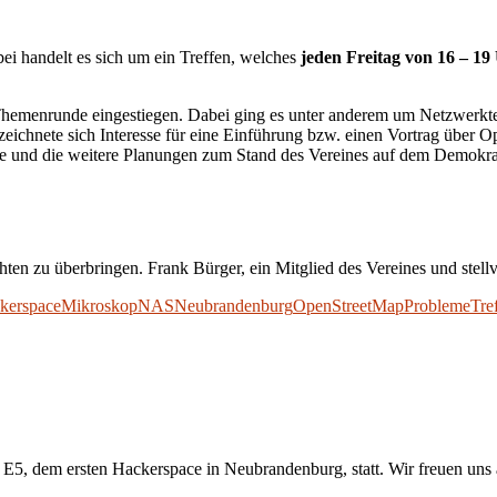
bei handelt es sich um ein Treffen, welches
jeden Freitag von 16 – 19
Themenrunde eingestiegen. Dabei ging es unter anderem um Netzwerkt
hnete sich Interesse für eine Einführung bzw. einen Vortrag über Op
nd die weitere Planungen zum Stand des Vereines auf dem Demokrati
ten zu überbringen. Frank Bürger, ein Mitglied des Vereines und stellve
kerspace
Mikroskop
NAS
Neubrandenburg
OpenStreetMap
Probleme
Tre
im E5, dem ersten Hackerspace in Neubrandenburg, statt. Wir freuen un