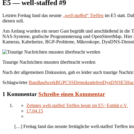
E5 — well-staffed #9
Letzten Freitag fand das neunte
„
well-staffed
“ Treffen
im E5 statt. Da
dienen soll.
Am Anfang wurden ein neuer Gast begrüßt und anschließend in die 
NAS-Systeme, grafische Programmierung und OpenStreetMap. Hier zeic
Kameras, Kabelnetze, BGP-Probleme, Mikroskope, DynDNS-Dienste u
Traurige Nachrichten mussten überbracht werden
Nach der allgemeinen Diskussion, gab es leider auch traurige Nachrich
Schlagwörter
Bandlaufwerk
BGP
CSS
Demokratiefest
DynDNS
E5
Hac
1 Kommentar
Schreibe einen Kommentar
Zehntes well-staffed Treffen heute im E5 | Entität e.V.
17.04.15
[…] Freitag fand das neunte freitägliche well-staffed Treffen 