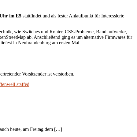
 Uhr im E5
stattfindet und als fester Anlaufpunkt für Interessierte
echnik, wie Switches und Router, CSS-Probleme, Bandlaufwerke,
enStreetMap ab. Anschließend ging es um alternative Firmwares für
efest in Neubrandenburg am ersten Mai.
rtretender Vorsitzender ist verstorben.
ffen
well-staffed
s auch heute, am Freitag dem […]