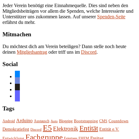
Jeder Verein benötigt eine Einnahmequelle. Dies sind neben den
Mitgliedsbeiträgen vor allem die Spenden, welche Interessierte und
Unterstützer uns zukommen lassen. Auf unserer
Spenden-Seite
erfährst du mehr.
Mitmachen
Du möchtest dich am Verein beteiligen? Dann stelle noch heute
deinen
Mitgliedsantrag
oder triff uns im
Discord
.
Social
bluesky
discord
github
mastodon
Tags
Arduino
Bootstrapping
Countdown
Android
Austausch
Blogging
CMS
Auto
E5
Entität
Elektronik
Entität e.V.
Demokratiefest
Discord
Fachgruppe
Freitag
Entwicklung
Feiertage
FHEM