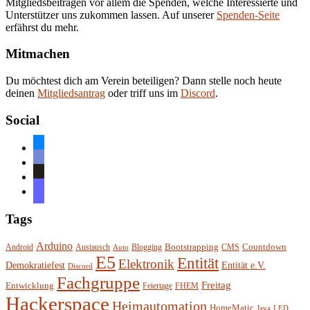
Mitgliedsbeiträgen vor allem die Spenden, welche Interessierte und
Unterstützer uns zukommen lassen. Auf unserer
Spenden-Seite
erfährst du mehr.
Mitmachen
Du möchtest dich am Verein beteiligen? Dann stelle noch heute
deinen
Mitgliedsantrag
oder triff uns im
Discord
.
Social
bluesky
discord
github
mastodon
Tags
Arduino
Bootstrapping
Countdown
Android
Austausch
Blogging
CMS
Auto
E5
Entität
Elektronik
Entität e.V.
Demokratiefest
Discord
Fachgruppe
Freitag
Entwicklung
Feiertage
FHEM
Hackerspace
Heimautomation
HomeMatic
Java
LED