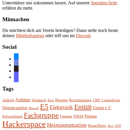
Unterstützer uns zukommen lassen. Auf unserer
Spenden-Seite
erfährst du mehr.
Mitmachen
Du möchtest dich am Verein beteiligen? Dann stelle noch heute
deinen
Mitgliedsantrag
oder triff uns im
Discord
.
Social
bluesky
discord
github
mastodon
Tags
Arduino
Bootstrapping
Countdown
Android
Austausch
Blogging
CMS
Auto
E5
Entität
Elektronik
Entität e.V.
Demokratiefest
Discord
Fachgruppe
Freitag
Entwicklung
Feiertage
FHEM
Hackerspace
Heimautomation
HomeMatic
Java
LED