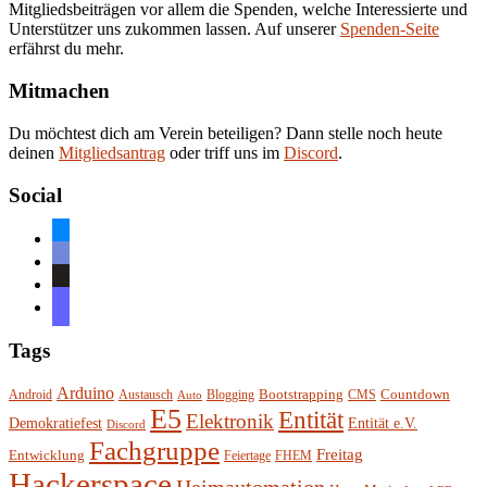
Mitgliedsbeiträgen vor allem die Spenden, welche Interessierte und
Unterstützer uns zukommen lassen. Auf unserer
Spenden-Seite
erfährst du mehr.
Mitmachen
Du möchtest dich am Verein beteiligen? Dann stelle noch heute
deinen
Mitgliedsantrag
oder triff uns im
Discord
.
Social
bluesky
discord
github
mastodon
Tags
Arduino
Bootstrapping
Countdown
Android
Austausch
Blogging
CMS
Auto
E5
Entität
Elektronik
Entität e.V.
Demokratiefest
Discord
Fachgruppe
Freitag
Entwicklung
Feiertage
FHEM
Hackerspace
Heimautomation