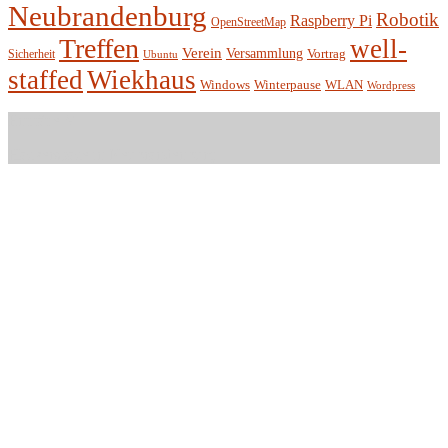
Neubrandenburg
Robotik
Raspberry Pi
OpenStreetMap
Treffen
well-
Verein
Versammlung
Vortrag
Sicherheit
Ubuntu
staffed
Wiekhaus
Winterpause
Windows
WLAN
Wordpress
Entität e.V.
Hackerspace in Neubrandenburg