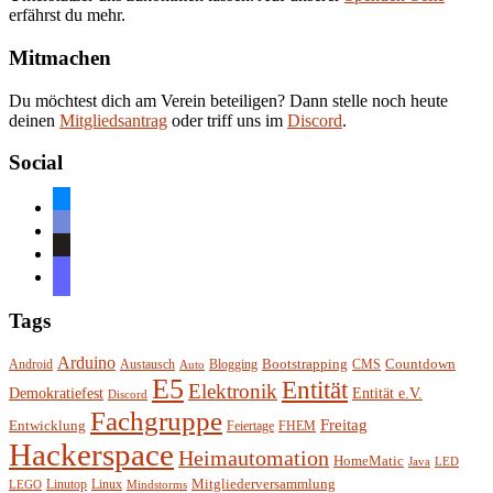
erfährst du mehr.
Mitmachen
Du möchtest dich am Verein beteiligen? Dann stelle noch heute
deinen
Mitgliedsantrag
oder triff uns im
Discord
.
Social
bluesky
discord
github
mastodon
Tags
Arduino
Bootstrapping
Countdown
Android
Austausch
Blogging
CMS
Auto
E5
Entität
Elektronik
Entität e.V.
Demokratiefest
Discord
Fachgruppe
Freitag
Entwicklung
Feiertage
FHEM
Hackerspace
Heimautomation
HomeMatic
Java
LED
Mitgliederversammlung
Linutop
Linux
LEGO
Mindstorms