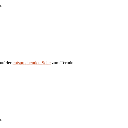
n.
auf der
entsprechenden Seite
zum Termin.
n.