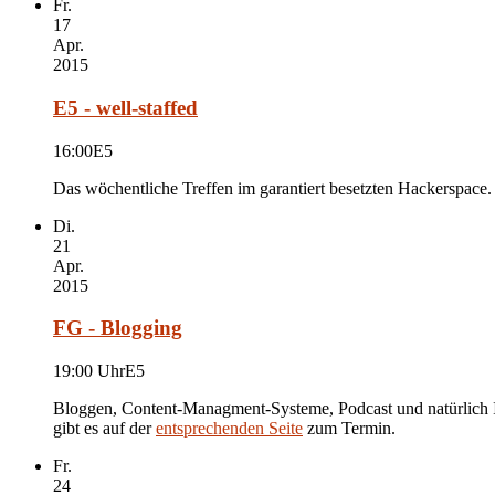
Fr.
17
Apr.
2015
E5 - well-staffed
16:00
E5
Das wöchentliche Treffen im garantiert besetzten Hackerspace.
Di.
21
Apr.
2015
FG - Blogging
19:00 Uhr
E5
Bloggen, Content-Managment-Systeme, Podcast und natürlich Inh
gibt es auf der
entsprechenden Seite
zum Termin.
Fr.
24