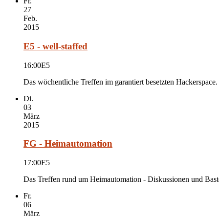
Fr.
27
Feb.
2015
E5 - well-staffed
16:00
E5
Das wöchentliche Treffen im garantiert besetzten Hackerspace.
Di.
03
März
2015
FG - Heimautomation
17:00
E5
Das Treffen rund um Heimautomation - Diskussionen und Bastel
Fr.
06
März