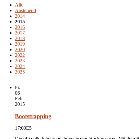
Alle
Anstehend
2014
2015
2016
2017
2018
2019
2020
2022
2023
2024
2025
Fr.
06
Feb.
2015
Bootstrapping
17:00
E5
Die offizielle Inbetriebnahme unseres Hackerspaces. Mit dem 