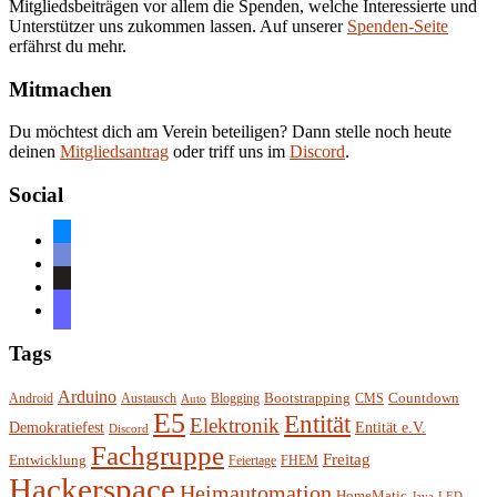
Mitgliedsbeiträgen vor allem die Spenden, welche Interessierte und
Unterstützer uns zukommen lassen. Auf unserer
Spenden-Seite
erfährst du mehr.
Mitmachen
Du möchtest dich am Verein beteiligen? Dann stelle noch heute
deinen
Mitgliedsantrag
oder triff uns im
Discord
.
Social
bluesky
discord
github
mastodon
Tags
Arduino
Bootstrapping
Countdown
Android
Austausch
Blogging
CMS
Auto
E5
Entität
Elektronik
Entität e.V.
Demokratiefest
Discord
Fachgruppe
Freitag
Entwicklung
Feiertage
FHEM
Hackerspace
Heimautomation
HomeMatic
Java
LED