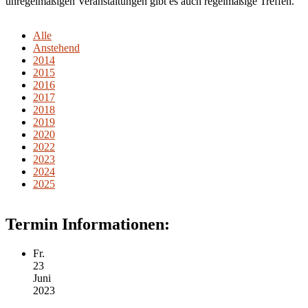
unregelmäßigen Veranstaltungen gibt es auch regelmäßige Treffen.
Alle
Anstehend
2014
2015
2016
2017
2018
2019
2020
2022
2023
2024
2025
Termin Informationen:
Fr.
23
Juni
2023