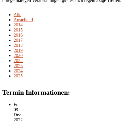
unregelmäßigen Veranstaltungen gibt es auch regelmäßige Treffen.
Alle
Anstehend
2014
2015
2016
2017
2018
2019
2020
2022
2023
2024
2025
Termin Informationen:
Fr.
09
Dez.
2022