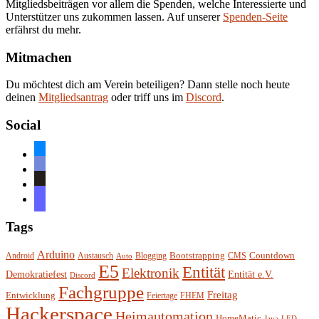
Mitgliedsbeiträgen vor allem die Spenden, welche Interessierte und
Unterstützer uns zukommen lassen. Auf unserer
Spenden-Seite
erfährst du mehr.
Mitmachen
Du möchtest dich am Verein beteiligen? Dann stelle noch heute
deinen
Mitgliedsantrag
oder triff uns im
Discord
.
Social
bluesky
discord
github
mastodon
Tags
Arduino
Bootstrapping
Countdown
Android
Austausch
Blogging
CMS
Auto
E5
Entität
Elektronik
Entität e.V.
Demokratiefest
Discord
Fachgruppe
Freitag
Entwicklung
Feiertage
FHEM
Hackerspace
Heimautomation
HomeMatic
Java
LED