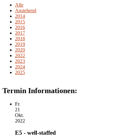
Alle
Anstehend
2014
2015
2016
2017
2018
2019
2020
2022
2023
2024
2025
Termin Informationen:
Fr.
21
Okt.
2022
E5 - well-staffed