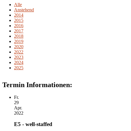
Alle
Anstehend
2014
2015
2016
2017
2018
2019
2020
2022
2023
2024
2025
Termin Informationen:
Fr.
29
Apr.
2022
E5 - well-staffed