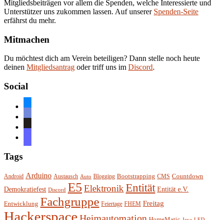
Mitgliedsbeiträgen vor allem die Spenden, welche Interessierte und
Unterstützer uns zukommen lassen. Auf unserer
Spenden-Seite
erfährst du mehr.
Mitmachen
Du möchtest dich am Verein beteiligen? Dann stelle noch heute
deinen
Mitgliedsantrag
oder triff uns im
Discord
.
Social
bluesky
discord
github
mastodon
Tags
Arduino
Bootstrapping
Countdown
Android
Austausch
Blogging
CMS
Auto
E5
Entität
Elektronik
Entität e.V.
Demokratiefest
Discord
Fachgruppe
Freitag
Entwicklung
Feiertage
FHEM
Hackerspace
Heimautomation
HomeMatic
Java
LED