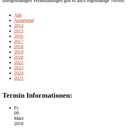
unregelmäßigen Veranstaltungen gibt es auch regelmäßige Treffen.
Alle
Anstehend
2014
2015
2016
2017
2018
2019
2020
2022
2023
2024
2025
Termin Informationen:
Fr.
09
März
2018