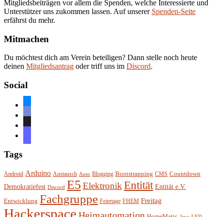
Mitgliedsbeiträgen vor allem die Spenden, welche Interessierte und
Unterstützer uns zukommen lassen. Auf unserer
Spenden-Seite
erfährst du mehr.
Mitmachen
Du möchtest dich am Verein beteiligen? Dann stelle noch heute
deinen
Mitgliedsantrag
oder triff uns im
Discord
.
Social
bluesky
discord
github
mastodon
Tags
Arduino
Bootstrapping
Countdown
Android
Austausch
Blogging
CMS
Auto
E5
Entität
Elektronik
Entität e.V.
Demokratiefest
Discord
Fachgruppe
Freitag
Entwicklung
Feiertage
FHEM
Hackerspace
Heimautomation
HomeMatic
Java
LED