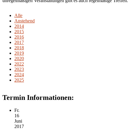
unregelmäßigen Veranstaltungen gibt es auch regelmäßige Treffen.
Alle
Anstehend
2014
2015
2016
2017
2018
2019
2020
2022
2023
2024
2025
Termin Informationen:
Fr.
16
Juni
2017