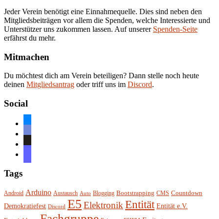
Jeder Verein benötigt eine Einnahmequelle. Dies sind neben den
Mitgliedsbeiträgen vor allem die Spenden, welche Interessierte und
Unterstützer uns zukommen lassen. Auf unserer
Spenden-Seite
erfährst du mehr.
Mitmachen
Du möchtest dich am Verein beteiligen? Dann stelle noch heute
deinen
Mitgliedsantrag
oder triff uns im
Discord
.
Social
bluesky
discord
github
mastodon
Tags
Arduino
Bootstrapping
Countdown
Android
Austausch
Blogging
CMS
Auto
E5
Entität
Elektronik
Entität e.V.
Demokratiefest
Discord
Fachgruppe