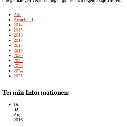
unregelmäßigen Veranstaltungen gibt es auch regelmäßige Treffen.
Alle
Anstehend
2014
2015
2016
2017
2018
2019
2020
2022
2023
2024
2025
Termin Informationen:
Di.
02
Aug.
2016