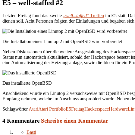
E5 – well-staffed #2
Letzten Freitag fand das zweite
„
well-staffed
“ Treffen
im E5 statt. Dab
dienen soll. Acht Personen folgten der Einladungen und begaben sich
Die Installation eines Linutop 2 mit OpenBSD wird vorbereitet
Neben Diskussionen über die weitere Ausgestaltung des Hackerspa
Status nun automatisch aktualisiert, sobald der Hackerspace besetzt 
eine Automatisierung der Heizungsanlage, sowie die Ideen für ein Pr
Das installierte OpenBSD
Anschließend wurde ein Linutop 2 versuchsweise mit OpenBSD bespiel
Empfang nehmen, welche im Anschluss ausprobiert wurde. Neben der
Schlagwörter
Atari
Atari Portfolio
E5
Freitag
Hackerspace
Hardware
Lin
4 Kommentare
Schreibe einen Kommentar
Basti