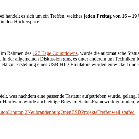
ei handelt es sich um ein Treffen, welches
jeden Freitag von 16 – 19
 in den Hackerspace.
ce im Rahmen des
127-Tage Countdowns
, wurde die automatische Stat
ist. In der allgemeinen Diskussion ging es unter anderem um Techniken
ojekt zur Erstellung eines USB-HID-Emulators wurden entwickelt und a
t, was nachdem eine passende Tastatur aufgetrieben wurde, gelang. Mi
 Hardware wurde auch einige Bugs im Status-Framework gefunden, we
utop
Linutop 2
Neubrandenburg
OpenBSD
Projekte
Treffen
well-staffed