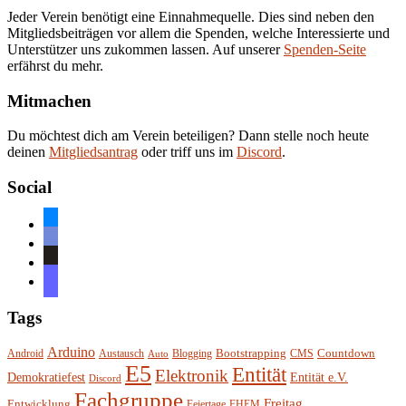
Jeder Verein benötigt eine Einnahmequelle. Dies sind neben den
Mitgliedsbeiträgen vor allem die Spenden, welche Interessierte und
Unterstützer uns zukommen lassen. Auf unserer
Spenden-Seite
erfährst du mehr.
Mitmachen
Du möchtest dich am Verein beteiligen? Dann stelle noch heute
deinen
Mitgliedsantrag
oder triff uns im
Discord
.
Social
bluesky
discord
github
mastodon
Tags
Arduino
Bootstrapping
Countdown
Android
Austausch
Blogging
CMS
Auto
E5
Entität
Elektronik
Entität e.V.
Demokratiefest
Discord
Fachgruppe
Freitag
Entwicklung
Feiertage
FHEM