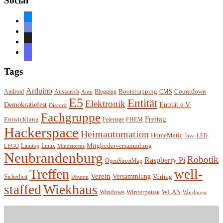
Social
bluesky
discord
github
mastodon
Tags
Arduino
Bootstrapping
Countdown
Android
Austausch
Blogging
CMS
Auto
E5
Entität
Elektronik
Entität e.V.
Demokratiefest
Discord
Fachgruppe
Freitag
Entwicklung
Feiertage
FHEM
Hackerspace
Heimautomation
HomeMatic
Java
LED
Mitgliederversammlung
Linutop
Linux
LEGO
Mindstorms
Neubrandenburg
Robotik
Raspberry Pi
OpenStreetMap
Treffen
well-
Verein
Versammlung
Vortrag
Sicherheit
Ubuntu
staffed
Wiekhaus
Winterpause
Windows
WLAN
Wordpress
Entität e.V.