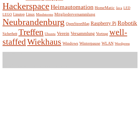
Hackerspace
Heimautomation
HomeMatic
Java
LED
Mitgliederversammlung
Linutop
Linux
LEGO
Mindstorms
Neubrandenburg
Robotik
Raspberry Pi
OpenStreetMap
Treffen
well-
Verein
Versammlung
Vortrag
Sicherheit
Ubuntu
staffed
Wiekhaus
Winterpause
Windows
WLAN
Wordpress
Entität e.V.
Hackerspace in Neubrandenburg