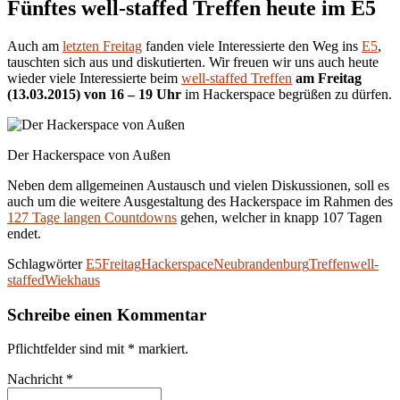
Fünftes well-staffed Treffen heute im E5
Auch am
letzten Freitag
fanden viele Interessierte den Weg ins
E5
,
tauschten sich aus und diskutierten. Wir freuen wir uns auch heute
wieder viele Interessierte beim
well-staffed Treffen
am Freitag
(13.03.2015) von 16 – 19 Uhr
im Hackerspace begrüßen zu dürfen.
Der Hackerspace von Außen
Neben dem allgemeinen Austausch und vielen Diskussionen, soll es
auch um die weitere Ausgestaltung des Hackerspace im Rahmen des
127 Tage langen Countdowns
gehen, welcher in knapp 107 Tagen
endet.
Schlagwörter
E5
Freitag
Hackerspace
Neubrandenburg
Treffen
well-
staffed
Wiekhaus
Schreibe einen Kommentar
Pflichtfelder sind mit
*
markiert.
Nachricht
*