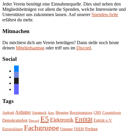
Jeder Verein benötigt eine Einnahmequelle. Dies sind neben den
Mitgliedsbeiträgen vor allem die Spenden, welche Interessierte und
Unterstützer uns zukommen lassen. Auf unserer
Spenden-Seite
erfährst du mehr.
Mitmachen
Du möchtest dich am Verein beteiligen? Dann stelle noch heute
deinen
Mitgliedsantrag
oder triff uns im
Discord
.
Social
bluesky
discord
github
mastodon
Tags
Arduino
Bootstrapping
Countdown
Android
Austausch
Blogging
CMS
Auto
E5
Entität
Elektronik
Entität e.V.
Demokratiefest
Discord
Fachgruppe
Freitag
Entwicklung
Feiertage
FHEM