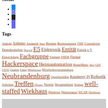
bluesky
discord
github
mastodon
Tags
Arduino
Bootstrapping
Countdown
Android
Austausch
Blogging
CMS
Auto
E5
Entität
Elektronik
Entität e.V.
Demokratiefest
Discord
Fachgruppe
Freitag
Entwicklung
Feiertage
FHEM
Hackerspace
Heimautomation
HomeMatic
Java
LED
Mitgliederversammlung
Linutop
Linux
LEGO
Mindstorms
Neubrandenburg
Robotik
Raspberry Pi
OpenStreetMap
Treffen
well-
Verein
Versammlung
Vortrag
Sicherheit
Ubuntu
staffed
Wiekhaus
Winterpause
Windows
WLAN
Wordpress
Entität e.V.