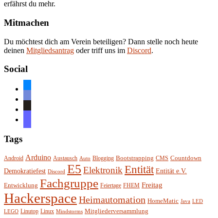
erfährst du mehr.
Mitmachen
Du möchtest dich am Verein beteiligen? Dann stelle noch heute
deinen
Mitgliedsantrag
oder triff uns im
Discord
.
Social
bluesky
discord
github
mastodon
Tags
Arduino
Bootstrapping
Countdown
Android
Austausch
Blogging
CMS
Auto
E5
Entität
Elektronik
Entität e.V.
Demokratiefest
Discord
Fachgruppe
Freitag
Entwicklung
Feiertage
FHEM
Hackerspace
Heimautomation
HomeMatic
Java
LED
Mitgliederversammlung
Linutop
Linux
LEGO
Mindstorms