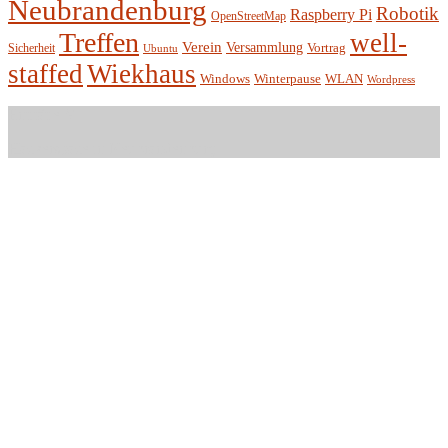
Neubrandenburg
Robotik
Raspberry Pi
OpenStreetMap
Treffen
well-
Verein
Versammlung
Vortrag
Sicherheit
Ubuntu
staffed
Wiekhaus
Winterpause
Windows
WLAN
Wordpress
Entität e.V.
Hackerspace in Neubrandenburg