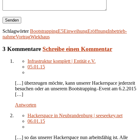
Schlagwörter
Bootstrapping
E5
Einweihung
Eröffnung
Inbe­trieb­
nahme
Vortrag
Wiekhaus
3 Kommentare
Schreibe einen Kommentar
Infrastruktur komplett | Entität e.V.
05.01.15
[…] über­zeu­gen möchte, kann unse­rer Hacker­space jeder­zeit
besu­chen oder an unse­rem Boot­strap­ping–Event am 6.2.2015
[…]
Antworten
Hackerspace in Neubrandenburg | seeseekey.net
06.01.15
[…] so das unserer Hackerspace nun arbeitsfähig ist. Alle