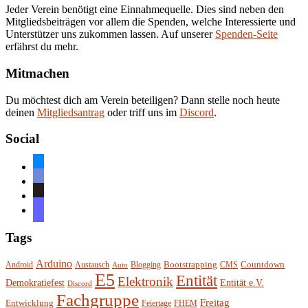
Jeder Verein benötigt eine Einnahmequelle. Dies sind neben den
Mitgliedsbeiträgen vor allem die Spenden, welche Interessierte und
Unterstützer uns zukommen lassen. Auf unserer
Spenden-Seite
erfährst du mehr.
Mitmachen
Du möchtest dich am Verein beteiligen? Dann stelle noch heute
deinen
Mitgliedsantrag
oder triff uns im
Discord
.
Social
bluesky
discord
github
mastodon
Tags
Arduino
Bootstrapping
Countdown
Android
Austausch
Blogging
CMS
Auto
E5
Entität
Elektronik
Entität e.V.
Demokratiefest
Discord
Fachgruppe
Freitag
Entwicklung
Feiertage
FHEM