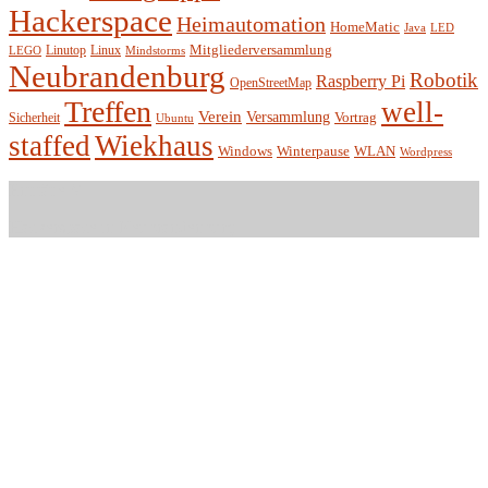
Hackerspace
Heimautomation
HomeMatic
Java
LED
Mitgliederversammlung
Linutop
Linux
LEGO
Mindstorms
Neubrandenburg
Robotik
Raspberry Pi
OpenStreetMap
Treffen
well-
Verein
Versammlung
Vortrag
Sicherheit
Ubuntu
staffed
Wiekhaus
Winterpause
Windows
WLAN
Wordpress
Entität e.V.
Hackerspace in Neubrandenburg