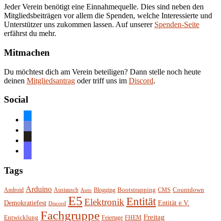
Jeder Verein benötigt eine Einnahmequelle. Dies sind neben den
Mitgliedsbeiträgen vor allem die Spenden, welche Interessierte und
Unterstützer uns zukommen lassen. Auf unserer
Spenden-Seite
erfährst du mehr.
Mitmachen
Du möchtest dich am Verein beteiligen? Dann stelle noch heute
deinen
Mitgliedsantrag
oder triff uns im
Discord
.
Social
bluesky
discord
github
mastodon
Tags
Arduino
Bootstrapping
Countdown
Android
Austausch
Blogging
CMS
Auto
E5
Entität
Elektronik
Entität e.V.
Demokratiefest
Discord
Fachgruppe
Freitag
Entwicklung
Feiertage
FHEM