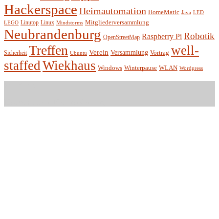
Hackerspace
Heimautomation
HomeMatic
Java
LED
Mitgliederversammlung
Linutop
Linux
LEGO
Mindstorms
Neubrandenburg
Robotik
Raspberry Pi
OpenStreetMap
Treffen
well-
Verein
Versammlung
Vortrag
Sicherheit
Ubuntu
staffed
Wiekhaus
Winterpause
Windows
WLAN
Wordpress
Entität e.V.
Hackerspace in Neubrandenburg