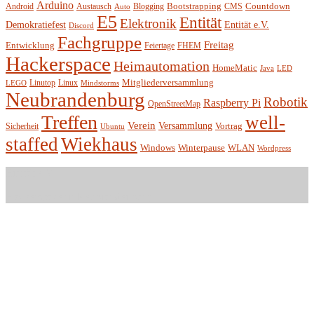
Arduino
Bootstrapping
Countdown
Android
Austausch
Blogging
CMS
Auto
E5
Entität
Elektronik
Entität e.V.
Demokratiefest
Discord
Fachgruppe
Freitag
Entwicklung
Feiertage
FHEM
Hackerspace
Heimautomation
HomeMatic
Java
LED
Mitgliederversammlung
Linutop
Linux
LEGO
Mindstorms
Neubrandenburg
Robotik
Raspberry Pi
OpenStreetMap
Treffen
well-
Verein
Versammlung
Vortrag
Sicherheit
Ubuntu
staffed
Wiekhaus
Winterpause
Windows
WLAN
Wordpress
Entität e.V.
Hackerspace in Neubrandenburg