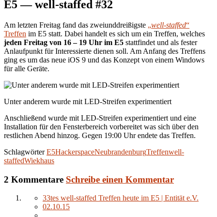
E5 — well-staffed #32
Am letzten Freitag fand das zweiunddreißigste
„
well-staffed
“
Treffen
im E5 statt. Dabei handelt es sich um ein Treffen, welches
jeden Freitag von 16 – 19 Uhr im E5
stattfindet und als fester
Anlaufpunkt für Interessierte dienen soll. Am Anfang des Treffens
ging es um das neue iOS 9 und das Konzept von einem Windows
für alle Geräte.
Unter anderem wurde mit LED-Streifen experimentiert
Anschließend wurde mit LED-Streifen experimentiert und eine
Installation für den Fensterbereich vorbereitet was sich über den
restlichen Abend hinzog. Gegen 19:00 Uhr endete das Treffen.
Schlagwörter
E5
Hackerspace
Neubrandenburg
Treffen
well-
staffed
Wiekhaus
2 Kommentare
Schreibe einen Kommentar
33tes well-staffed Treffen heute im E5 | Entität e.V.
02.10.15