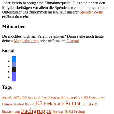
Jeder Verein benötigt eine Einnahmequelle. Dies sind neben den
Mitgliedsbeiträgen vor allem die Spenden, welche Interessierte und
Unterstützer uns zukommen lassen. Auf unserer
Spenden-Seite
erfährst du mehr.
Mitmachen
Du möchtest dich am Verein beteiligen? Dann stelle noch heute
deinen
Mitgliedsantrag
oder triff uns im
Discord
.
Social
bluesky
discord
github
mastodon
Tags
Arduino
Bootstrapping
Countdown
Android
Austausch
Blogging
CMS
Auto
E5
Entität
Elektronik
Entität e.V.
Demokratiefest
Discord
Fachgruppe
Freitag
Entwicklung
Feiertage
FHEM