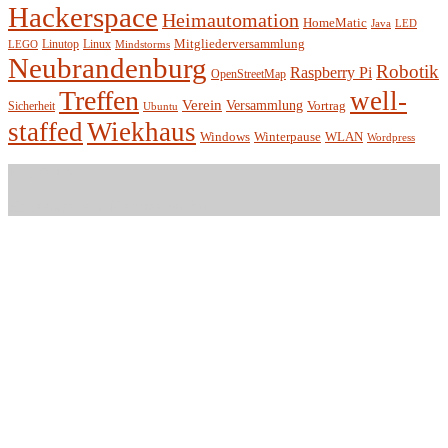
Hackerspace
Heimautomation
HomeMatic
Java
LED
Mitgliederversammlung
Linutop
Linux
LEGO
Mindstorms
Neubrandenburg
Robotik
Raspberry Pi
OpenStreetMap
Treffen
well-
Verein
Versammlung
Vortrag
Sicherheit
Ubuntu
staffed
Wiekhaus
Winterpause
Windows
WLAN
Wordpress
Entität e.V.
Hackerspace in Neubrandenburg