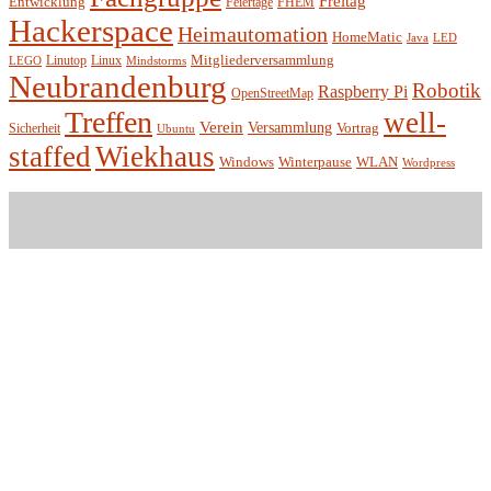
Freitag
Entwicklung
Feiertage
FHEM
Hackerspace
Heimautomation
HomeMatic
Java
LED
Mitgliederversammlung
Linutop
Linux
LEGO
Mindstorms
Neubrandenburg
Robotik
Raspberry Pi
OpenStreetMap
Treffen
well-
Verein
Versammlung
Vortrag
Sicherheit
Ubuntu
staffed
Wiekhaus
Winterpause
Windows
WLAN
Wordpress
Entität e.V.
Hackerspace in Neubrandenburg