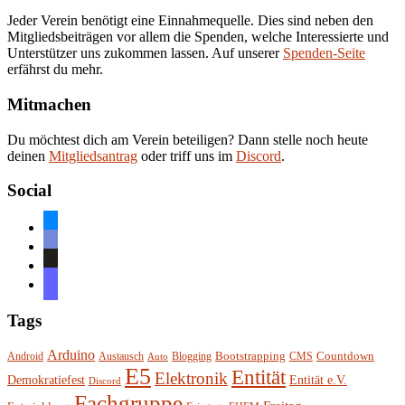
Jeder Verein benötigt eine Einnahmequelle. Dies sind neben den
Mitgliedsbeiträgen vor allem die Spenden, welche Interessierte und
Unterstützer uns zukommen lassen. Auf unserer
Spenden-Seite
erfährst du mehr.
Mitmachen
Du möchtest dich am Verein beteiligen? Dann stelle noch heute
deinen
Mitgliedsantrag
oder triff uns im
Discord
.
Social
bluesky
discord
github
mastodon
Tags
Arduino
Bootstrapping
Countdown
Android
Austausch
Blogging
CMS
Auto
E5
Entität
Elektronik
Entität e.V.
Demokratiefest
Discord
Fachgruppe