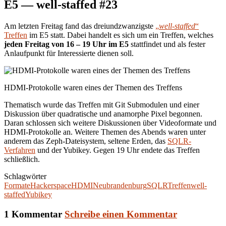
E5 — well-staffed #23
Am letzten Freitag fand das dreiundzwanzigste
„
well-staffed
“
Treffen
im E5 statt. Dabei handelt es sich um ein Treffen, welches
jeden Freitag von 16 – 19 Uhr im E5
stattfindet und als fester
Anlaufpunkt für Interessierte dienen soll.
HDMI-Protokolle waren eines der Themen des Treffens
Thematisch wurde das Treffen mit Git Submodulen und einer
Diskussion über quadratische und anamorphe Pixel begonnen.
Daran schlossen sich weitere Diskussionen über Videoformate und
HDMI-Protokolle an. Weitere Themen des Abends waren unter
anderem das Zeph-Dateisystem, seltene Erden, das
SQLR-
Verfahren
und der Yubikey. Gegen 19 Uhr endete das Treffen
schließlich.
Schlagwörter
Formate
Hackerspace
HDMI
Neubrandenburg
SQLR
Treffen
well-
staffed
Yubikey
1 Kommentar
Schreibe einen Kommentar