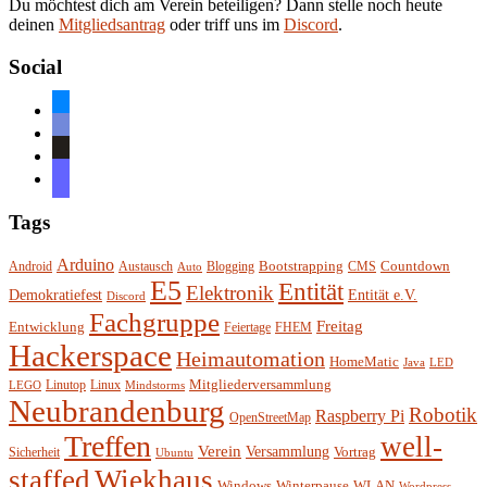
Du möchtest dich am Verein beteiligen? Dann stelle noch heute
deinen
Mitgliedsantrag
oder triff uns im
Discord
.
Social
bluesky
discord
github
mastodon
Tags
Arduino
Bootstrapping
Countdown
Android
Austausch
Blogging
CMS
Auto
E5
Entität
Elektronik
Entität e.V.
Demokratiefest
Discord
Fachgruppe
Freitag
Entwicklung
Feiertage
FHEM
Hackerspace
Heimautomation
HomeMatic
Java
LED
Mitgliederversammlung
Linutop
Linux
LEGO
Mindstorms
Neubrandenburg
Robotik
Raspberry Pi
OpenStreetMap
Treffen
well-
Verein
Versammlung
Vortrag
Sicherheit
Ubuntu
staffed
Wiekhaus
Winterpause
Windows
WLAN
Wordpress