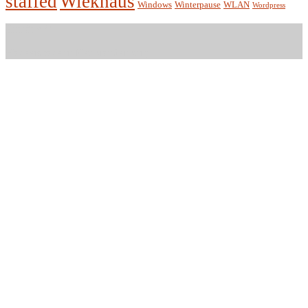
staffed
Wiekhaus
Winterpause
Windows
WLAN
Wordpress
Entität e.V.
Hackerspace in Neubrandenburg