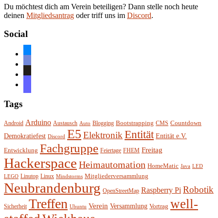
Du möchtest dich am Verein beteiligen? Dann stelle noch heute
deinen
Mitgliedsantrag
oder triff uns im
Discord
.
Social
bluesky
discord
github
mastodon
Tags
Arduino
Bootstrapping
Countdown
Android
Austausch
Blogging
CMS
Auto
E5
Entität
Elektronik
Entität e.V.
Demokratiefest
Discord
Fachgruppe
Freitag
Entwicklung
Feiertage
FHEM
Hackerspace
Heimautomation
HomeMatic
Java
LED
Mitgliederversammlung
Linutop
Linux
LEGO
Mindstorms
Neubrandenburg
Robotik
Raspberry Pi
OpenStreetMap
Treffen
well-
Verein
Versammlung
Vortrag
Sicherheit
Ubuntu