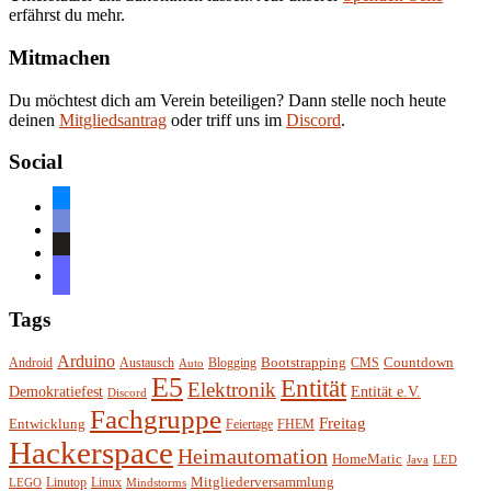
erfährst du mehr.
Mitmachen
Du möchtest dich am Verein beteiligen? Dann stelle noch heute
deinen
Mitgliedsantrag
oder triff uns im
Discord
.
Social
bluesky
discord
github
mastodon
Tags
Arduino
Bootstrapping
Countdown
Android
Austausch
Blogging
CMS
Auto
E5
Entität
Elektronik
Entität e.V.
Demokratiefest
Discord
Fachgruppe
Freitag
Entwicklung
Feiertage
FHEM
Hackerspace
Heimautomation
HomeMatic
Java
LED
Mitgliederversammlung
Linutop
Linux
LEGO
Mindstorms