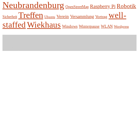
Neubrandenburg
Robotik
Raspberry Pi
OpenStreetMap
Treffen
well-
Verein
Versammlung
Vortrag
Sicherheit
Ubuntu
staffed
Wiekhaus
Winterpause
Windows
WLAN
Wordpress
Entität e.V.
Hackerspace in Neubrandenburg