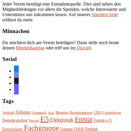
Jeder Verein benötigt eine Einnahmequelle. Dies sind neben den
Mitgliedsbeiträgen vor allem die Spenden, welche Interessierte und
Unterstützer uns zukommen lassen. Auf unserer
Spenden-Seite
erfährst du mehr.
Mitmachen
Du möchtest dich am Verein beteiligen? Dann stelle noch heute
deinen
Mitgliedsantrag
oder triff uns im
Discord
.
Social
bluesky
discord
github
mastodon
Tags
Arduino
Bootstrapping
Countdown
Android
Austausch
Blogging
CMS
Auto
E5
Entität
Elektronik
Entität e.V.
Demokratiefest
Discord
Fachgruppe
Freitag
Entwicklung
Feiertage
FHEM