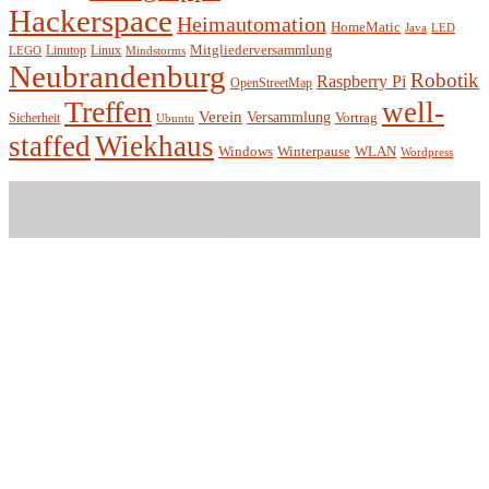
Hackerspace
Heimautomation
HomeMatic
Java
LED
Mitgliederversammlung
Linutop
Linux
LEGO
Mindstorms
Neubrandenburg
Robotik
Raspberry Pi
OpenStreetMap
Treffen
well-
Verein
Versammlung
Vortrag
Sicherheit
Ubuntu
staffed
Wiekhaus
Winterpause
Windows
WLAN
Wordpress
Entität e.V.
Hackerspace in Neubrandenburg