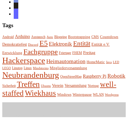
discord
github
mastodon
Tags
Arduino
Bootstrapping
Countdown
Android
Austausch
Blogging
CMS
Auto
E5
Entität
Elektronik
Entität e.V.
Demokratiefest
Discord
Fachgruppe
Freitag
Entwicklung
Feiertage
FHEM
Hackerspace
Heimautomation
HomeMatic
Java
LED
Mitgliederversammlung
Linutop
Linux
LEGO
Mindstorms
Neubrandenburg
Robotik
Raspberry Pi
OpenStreetMap
Treffen
well-
Verein
Versammlung
Vortrag
Sicherheit
Ubuntu
staffed
Wiekhaus
Winterpause
Windows
WLAN
Wordpress
Entität e.V.
Hackerspace in Neubrandenburg