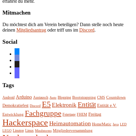
erfährst du mehr.
Mitmachen
Du möchtest dich am Verein beteiligen? Dann stelle noch heute
deinen
Mitgliedsantrag
oder triff uns im
Discord
.
Social
bluesky
discord
github
mastodon
Tags
Arduino
Bootstrapping
Countdown
Android
Austausch
Blogging
CMS
Auto
E5
Entität
Elektronik
Entität e.V.
Demokratiefest
Discord
Fachgruppe
Freitag
Entwicklung
Feiertage
FHEM
Hackerspace
Heimautomation
HomeMatic
Java
LED
Mitgliederversammlung
Linutop
Linux
LEGO
Mindstorms