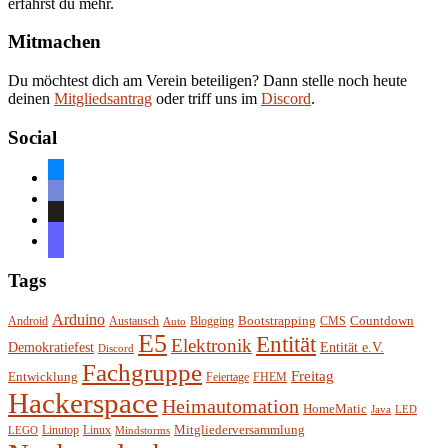
erfährst du mehr.
Mitmachen
Du möchtest dich am Verein beteiligen? Dann stelle noch heute
deinen
Mitgliedsantrag
oder triff uns im
Discord
.
Social
bluesky
discord
github
mastodon
Tags
Arduino
Bootstrapping
Countdown
Android
Austausch
Blogging
CMS
Auto
E5
Entität
Elektronik
Entität e.V.
Demokratiefest
Discord
Fachgruppe
Freitag
Entwicklung
Feiertage
FHEM
Hackerspace
Heimautomation
HomeMatic
Java
LED
Mitgliederversammlung
Linutop
Linux
LEGO
Mindstorms